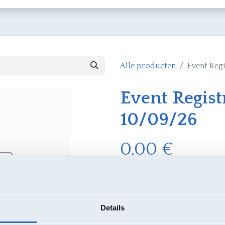
n
Hoe lid worden?
Over ons
Evenementen
Alle producten
Event Reg
Event Regis
10/09/26
0,00
€
In w
Details
Algemene voorwaarden
30-dagen geld terug garanti