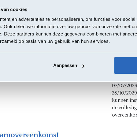
s voor baby's en peuters. De opdracht is onderverdeeld in dr
 van cookies
ontinentiemateriaal en diverse toebehoren voor ziekenhuizen
ent en advertenties te personaliseren, om functies voor social
ontinentiemateriaal en diverse toebehoren voor woonzorgcent
. Ook delen we informatie over uw gebruik van onze site met on
rs voor baby's en peuters
e. Deze partners kunnen deze gegevens combineren met andere i
erzameld op basis van uw gebruik van hun services.
en
Eindd
Contra
of 5, 9255 Buggenhout
Aanpassen
jnwerkersweg 15 | 1786 PC Den Helder
28/10/
07/07/2029 
28/10/2029 
kunnen ins
de volledig
overeenkom
raamovereenkomst