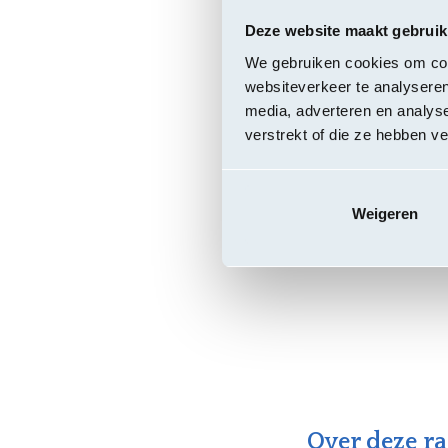
toebehoren en luier
Deze website maakt gebruik
Perceel 1: Inc
We gebruiken cookies om cont
Perceel 2: Inc
websiteverkeer te analyseren
Perceel 3: Luie
media, adverteren en analys
verstrekt of die ze hebben v
Contractant
Ontex - Genth
Weigeren
Braspa - Schri
Over deze 