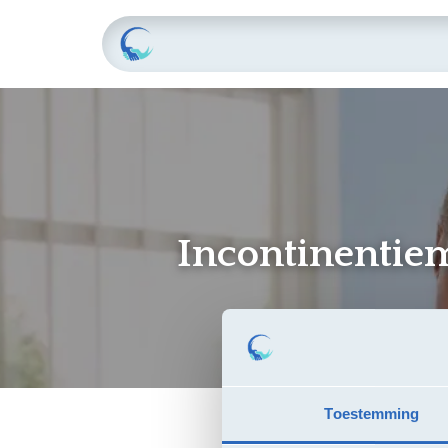
Home
Raamovereenkomste
Incontinentiem
Toestemming
Deze raamovereenko