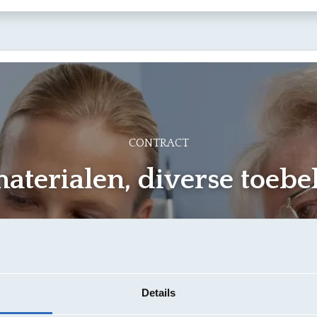
n
Hoe lid worden?
Over ons
Evenementen
CONTRACT
aterialen, diverse toebe
Details
mst heeft als voorwerp het aankopen van incontinentiemater