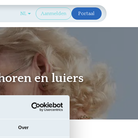
Aanbestedende-overheid
NL
Aanmelden
Portaal
horen en luiers
Over
iaal, diverse