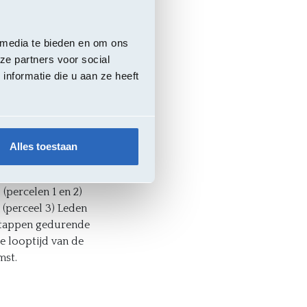
ie percelen:
 media te bieden en om ons
ra
ze partners voor social
nformatie die u aan ze heeft
atum
ct
Alles toestaan
2029
(percelen 1 en 2)
(perceel 3) Leden
tappen gedurende
e looptijd van de
st.