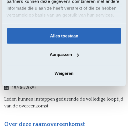
Perceel 1: Aankoop van EHBO kits
partners kunnen deze gegevens combineren met andere
Perceel 2: Aankoop en onderhoud van
informatie die u aan ze heeft verstrekt of die ze hebben
defibrillatoren
verzameld op basis van uw gebruik van hun services.
Contractanten
Alles toestaan
Covarmed - Doenaertstraat(Mar) 11 - 8510 Kortrijk
Defibrion - Verlengde Bremenweg 12, 9723JV
Aanpassen
Groningen​
Weigeren
Einddatum Contract
18/06/2029
Leden kunnen instappen gedurende de volledige looptijd
van de overeenkomst.
Over deze raamovereenkomst