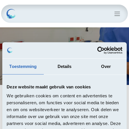
CONTRACT
EHBO-kits en defibrillatoren
Toestemming
Details
Over
Deze website maakt gebruik van cookies
We gebruiken cookies om content en advertenties te
Deze raamovereenkomst heeft als voorwerp het
personaliseren, om functies voor social media te bieden
aankopen van EHBO kits en defibrillatoren (met
en om ons websiteverkeer te analyseren. Ook delen we
onderhoud). De opdracht is onderverdeeld in twee
informatie over uw gebruik van onze site met onze
percelen:
partners voor social media, adverteren en analyse. Deze