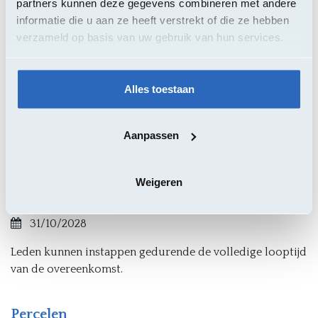
partners kunnen deze gegevens combineren met andere
Contractanten
informatie die u aan ze heeft verstrekt of die ze hebben
Dustin Belgium - Wingepark 5A, 3110 Rotselaar
verzameld op basis van uw gebruik van hun services.
Bechtle - Peerderbaan 207, 3910 Pelt
Econocom Products & Solutions - Marsveldplein 5 /
14, 1050 Elsene
Alles toestaan
Uptime Group - Prins Boudewijnlaan 24 / C 2550
Kontich
Aanpassen
Van Roey Automation - Kempenlaan 2A / 6, 2300
Turnhout
Weigeren
Einddatum Contract
31/10/2028
Leden kunnen instappen gedurende de volledige looptijd
van de overeenkomst.
Percelen