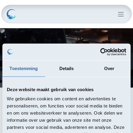
CONTRACT
ICT-Hardware & accessoires
Toestemming
Details
Over
Deze website maakt gebruik van cookies
We gebruiken cookies om content en advertenties te
Deze raamovereenkomst heeft als voorwerp het
personaliseren, om functies voor social media te bieden
aankopen van ICT-hardware en accessoires. De opdracht
en om ons websiteverkeer te analyseren. Ook delen we
is opgedeeld in 11 (gegunde) percelen.
informatie over uw gebruik van onze site met onze
partners voor social media, adverteren en analyse. Deze