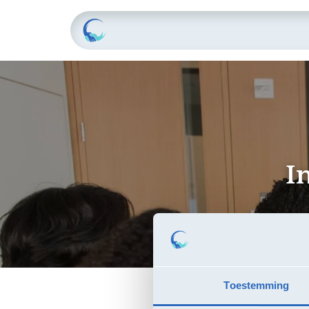
Home
Raamovereenkomste
I
Toestemming