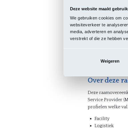
Deze website maakt gebruik
Contractant
We gebruiken cookies om cont
websiteverkeer te analyseren
Solvus - Frank
media, adverteren en analys
verstrekt of die ze hebben v
Weigeren
Over deze 
Deze raamovereenko
Service Provider (
profielen welke va
Facility
Logistiek