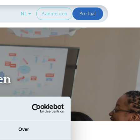
Aanbestedende-overheid
NL
Aanmelden
Portaal
en
Over