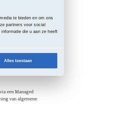
atum
 media te bieden en om ons
ct
ze partners voor social
nformatie die u aan ze heeft
2029
en instappen
de volledige
Alles toestaan
an de overeenkomst.
 via een Managed
uning van algemene