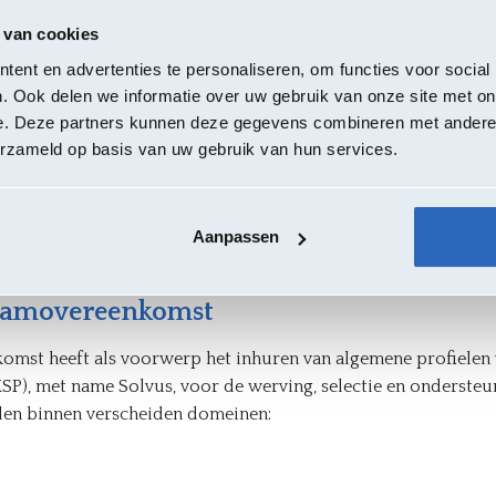
 van cookies
en
Eindd
ent en advertenties te personaliseren, om functies voor social
Contra
. Ook delen we informatie over uw gebruik van onze site met on
rijklei 101, 2000 Antwerpen
e. Deze partners kunnen deze gegevens combineren met andere i
22/07/
erzameld op basis van uw gebruik van hun services.
Leden kunn
gedurende 
Aanpassen
looptijd v
raamovereenkomst
mst heeft als voorwerp het inhuren van algemene profielen
MSP), met name Solvus, voor de werving, selectie en onderste
llen binnen verscheiden domeinen: