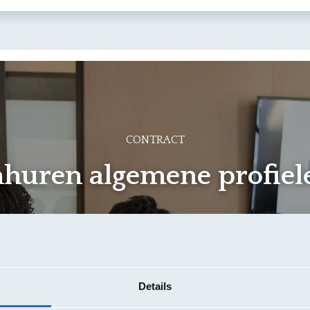
n
Hoe lid worden?
Over ons
Evenementen
CONTRACT
nhuren algemene profiel
Details