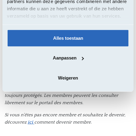
o2o - Burggravenlaan 31, 9000 Gent
partners kunnen deze gegevens combineren met andere
informatie die u aan ze heeft verstrekt of die ze hebben
verzameld op basis van uw gebruik van hun services.
Einddatum Contract
19/12/2027
Alles toestaan
Les membres peuvent rejoindre l'accord-cadre pendant
toute sa durée.
Aanpassen
À propos de cet accord-cadre
Weigeren
Pour des raisons commerciales, les documents du marché,
les coordonnées des contractants et les inventaires sont
toujours protégés. Les membres peuvent les consulter
librement sur le portail des membres.
Si vous n'êtes pas encore membre et souhaitez le devenir,
découvrez
ici
comment devenir membre.