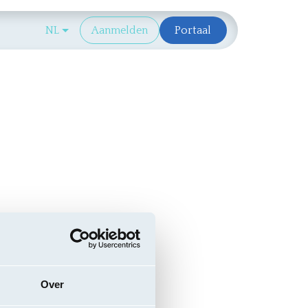
Aanbestedende-overheid
NL
Aanmelden
Portaal
Over