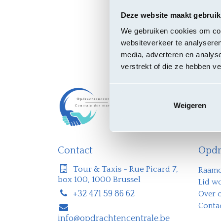
Deze website maakt gebruik
We gebruiken cookies om cont
websiteverkeer te analyseren
media, adverteren en analys
verstrekt of die ze hebben v
Weigeren
​Contact
​Opd
Tour & Taxis - Rue Picard 7,
Raamo
box 100, 1000 Brussel
Lid w
+32 471 59 86 62
Over 
Conta
info@opdrachtencentrale.be